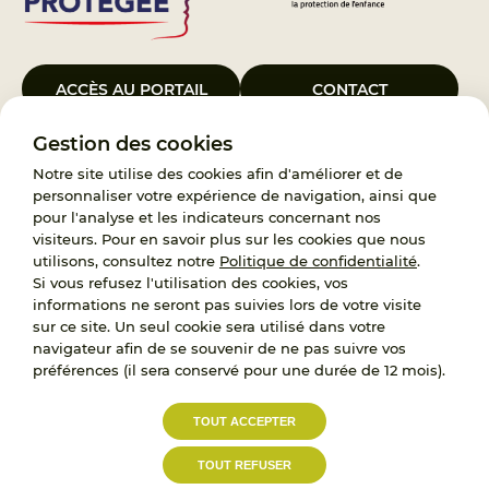
ACCÈS AU PORTAIL
CONTACT
Gestion des cookies
Le Groupement d’Intérêt Public France Enfance Protégée, créé le 5
janvier 2023, a pour objet d’assurer les missions de service public du
Notre site utilise des cookies afin d'améliorer et de
119, d’accompagnement des adoptants et de traitement des
personnaliser votre expérience de navigation, ainsi que
demandes d’accès aux origines personnelles. France Enfance
pour l'analyse et les indicateurs concernant nos
Protégée est également un observatoire et une ressource pour
visiteurs. Pour en savoir plus sur les cookies que nous
l’ensemble des professionnels, ainsi qu’un appui à l’élaboration de la
utilisons, consultez notre
Politique de confidentialité
.
politique publique à travers le soutien à l’activité des conseils
Si vous refusez l'utilisation des cookies, vos
nationaux.
informations ne seront pas suivies lors de votre visite
sur ce site. Un seul cookie sera utilisé dans votre
RECRUTEMENT
navigateur afin de se souvenir de ne pas suivre vos
préférences (il sera conservé pour une durée de 12 mois).
L’État, les Départements et les Associations au
TOUT ACCEPTER
service de la prévention et de la protection de
l’enfance.
TOUT REFUSER
Accessibilité :
Politique de
Mentions