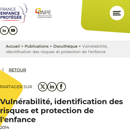
Aller
Aller
Aller
au
au
au
contenu
menu
pied
principal
principal
de
page
Accueil
>
Publications
>
Docuthèque
>
Vulnérabilité,
identification des risques et protection de l'enfance
RETOUR
PARTAGER SUR
Vulnérabilité, identification des
risques et protection de
l'enfance
2014