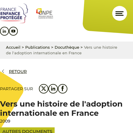
Aller
Aller
Aller
au
au
au
contenu
menu
pied
principal
principal
de
page
Accueil
>
Publications
>
Docuthèque
>
Vers une histoire
de l'adoption internationale en France
RETOUR
PARTAGER SUR
Vers une histoire de l'adoption
internationale en France
2009
AUTRES DOCUMENTS