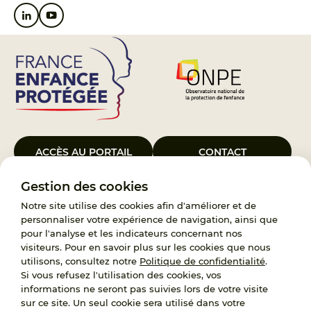
ACCÈS AU PORTAIL
CONTACT
Gestion des cookies
Le Groupement d’Intérêt Public France Enfance Protégée, créé le 5
janvier 2023, a pour objet d’assurer les missions de service public du
Notre site utilise des cookies afin d'améliorer et de
119, d’accompagnement des adoptants et de traitement des
personnaliser votre expérience de navigation, ainsi que
demandes d’accès aux origines personnelles. France Enfance
pour l'analyse et les indicateurs concernant nos
Protégée est également un observatoire et une ressource pour
visiteurs. Pour en savoir plus sur les cookies que nous
l’ensemble des professionnels, ainsi qu’un appui à l’élaboration de la
utilisons, consultez notre
Politique de confidentialité
.
politique publique à travers le soutien à l’activité des conseils
Si vous refusez l'utilisation des cookies, vos
nationaux.
informations ne seront pas suivies lors de votre visite
sur ce site. Un seul cookie sera utilisé dans votre