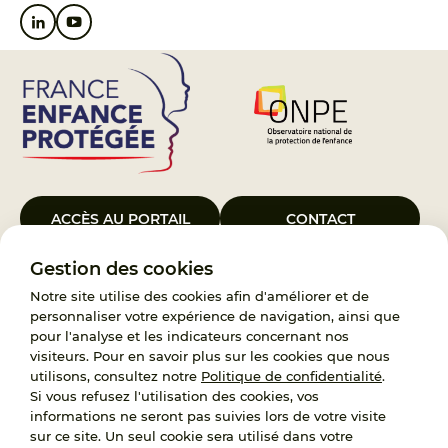
ACCÈS AU PORTAIL
CONTACT
Gestion des cookies
Le Groupement d’Intérêt Public France Enfance Protégée, créé le 5
janvier 2023, a pour objet d’assurer les missions de service public du
Notre site utilise des cookies afin d'améliorer et de
119, d’accompagnement des adoptants et de traitement des
personnaliser votre expérience de navigation, ainsi que
demandes d’accès aux origines personnelles. France Enfance
pour l'analyse et les indicateurs concernant nos
Protégée est également un observatoire et une ressource pour
visiteurs. Pour en savoir plus sur les cookies que nous
l’ensemble des professionnels, ainsi qu’un appui à l’élaboration de la
utilisons, consultez notre
Politique de confidentialité
.
politique publique à travers le soutien à l’activité des conseils
Si vous refusez l'utilisation des cookies, vos
nationaux.
informations ne seront pas suivies lors de votre visite
sur ce site. Un seul cookie sera utilisé dans votre