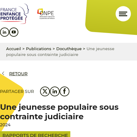
Aller
Aller
Aller
au
au
au
contenu
menu
pied
principal
principal
de
page
Accueil
>
Publications
>
Docuthèque
>
Une jeunesse
populaire sous contrainte judiciaire
RETOUR
PARTAGER SUR
Une jeunesse populaire sous
contrainte judiciaire
2024
RAPPORTS DE RECHERCHE