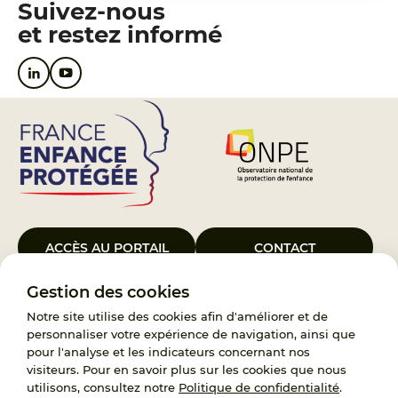
Suivez-nous
et restez informé
ACCÈS AU PORTAIL
CONTACT
Gestion des cookies
Le Groupement d’Intérêt Public France Enfance Protégée, créé le 5
janvier 2023, a pour objet d’assurer les missions de service public du
Notre site utilise des cookies afin d'améliorer et de
119, d’accompagnement des adoptants et de traitement des
personnaliser votre expérience de navigation, ainsi que
demandes d’accès aux origines personnelles. France Enfance
pour l'analyse et les indicateurs concernant nos
Protégée est également un observatoire et une ressource pour
visiteurs. Pour en savoir plus sur les cookies que nous
l’ensemble des professionnels, ainsi qu’un appui à l’élaboration de la
utilisons, consultez notre
Politique de confidentialité
.
politique publique à travers le soutien à l’activité des conseils