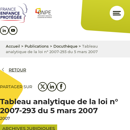
Aller
Aller
Aller
au
au
au
contenu
menu
pied
principal
principal
de
page
Accueil
>
Publications
>
Docuthèque
>
Tableau
analytique de la loi n° 2007-293 du 5 mars 2007
RETOUR
PARTAGER SUR
Tableau analytique de la loi n°
2007-293 du 5 mars 2007
2007
ARCHIVES JURIDIQUES