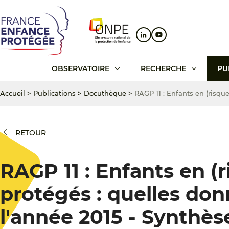
Aller
Aller
Aller
au
au
au
contenu
menu
pied
principal
principal
de
page
OBSERVATOIRE
RECHERCHE
PU
Accueil
>
Publications
>
Docuthèque
>
RAGP 11 : Enfants en (risque
RETOUR
RAGP 11 : Enfants en (
protégés : quelles donn
l'année 2015 - Synthès