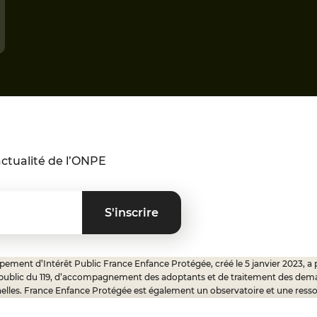
ctualité de l’ONPE
ement d’Intérêt Public France Enfance Protégée, créé le 5 janvier 2023, a 
 public du 119, d’accompagnement des adoptants et de traitement des dem
elles. France Enfance Protégée est également un observatoire et une ress
onnels, ainsi qu’un appui à l’élaboration de la politique publique à travers le 