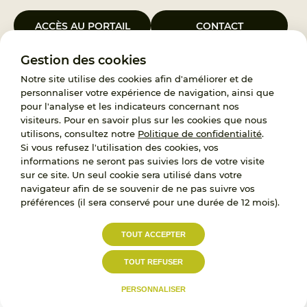
ACCÈS AU PORTAIL
CONTACT
Gestion des cookies
Le Groupement d’Intérêt Public France Enfance Protégée, créé le 5
janvier 2023, a pour objet d’assurer les missions de service public du
Notre site utilise des cookies afin d'améliorer et de
119, d’accompagnement des adoptants et de traitement des
personnaliser votre expérience de navigation, ainsi que
demandes d’accès aux origines personnelles. France Enfance
pour l'analyse et les indicateurs concernant nos
Protégée est également un observatoire et une ressource pour
visiteurs. Pour en savoir plus sur les cookies que nous
l’ensemble des professionnels, ainsi qu’un appui à l’élaboration de la
utilisons, consultez notre
Politique de confidentialité
.
politique publique à travers le soutien à l’activité des conseils
Si vous refusez l'utilisation des cookies, vos
nationaux.
informations ne seront pas suivies lors de votre visite
sur ce site. Un seul cookie sera utilisé dans votre
RECRUTEMENT
navigateur afin de se souvenir de ne pas suivre vos
préférences (il sera conservé pour une durée de 12 mois).
L’État, les Départements et les Associations au
TOUT ACCEPTER
service de la prévention et de la protection de
l’enfance.
TOUT REFUSER
Accessibilité :
Politique de
Mentions
partiellement conforme
confidentialité
légales
PERSONNALISER