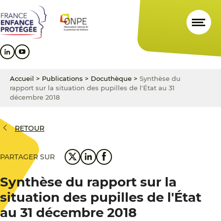
Aller
Aller
Aller
au
au
au
contenu
menu
pied
principal
principal
de
page
Accueil
>
Publications
>
Docuthèque
>
Synthèse du
rapport sur la situation des pupilles de l'État au 31
décembre 2018
RETOUR
PARTAGER SUR
Synthèse du rapport sur la
situation des pupilles de l'État
au 31 décembre 2018