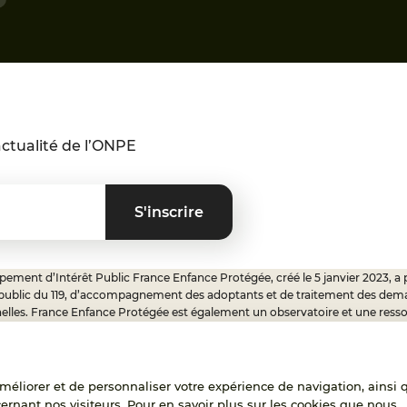
ctualité de l’ONPE
ement d’Intérêt Public France Enfance Protégée, créé le 5 janvier 2023, a 
 public du 119, d’accompagnement des adoptants et de traitement des dem
elles. France Enfance Protégée est également un observatoire et une ress
onnels, ainsi qu’un appui à l’élaboration de la politique publique à travers le 
ux.
'améliorer et de personnaliser votre expérience de navigation, ainsi 
cernant nos visiteurs. Pour en savoir plus sur les cookies que nous