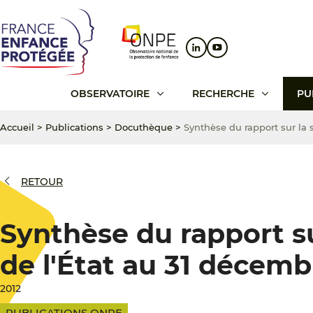
Aller
Aller
Aller
au
au
au
contenu
menu
pied
principal
principal
de
page
OBSERVATOIRE
RECHERCHE
PU
Accueil
>
Publications
>
Docuthèque
>
Synthèse du rapport sur la 
RETOUR
Synthèse du rapport su
de l'État au 31 décemb
2012
PUBLICATIONS ONPE