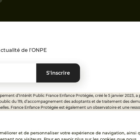
ctualité de l’ONPE
ement d’Intérêt Public France Enfance Protégée, créé le 5 janvier 2023, a 
 public du 119, d’accompagnement des adoptants et de traitement des dem
elles. France Enfance Protégée est également un observatoire et une ress
onnels, ainsi qu’un appui à l’élaboration de la politique publique à travers le 
ux.
'améliorer et de personnaliser votre expérience de navigation, ainsi 
cernant nos visiteurs. Pour en savoir plus sur les cookies que nous