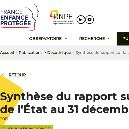
Aller
Aller
Aller
au
au
au
contenu
menu
pied
principal
principal
de
page
OBSERVATOIRE
RECHERCHE
PU
Accueil
>
Publications
>
Docuthèque
>
Synthèse du rapport sur la 
RETOUR
Synthèse du rapport su
de l'État au 31 décem
2011
PUBLICATIONS ONPE