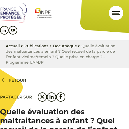
Aller
Aller
Aller
au
au
au
contenu
menu
pied
principal
principal
de
page
Accueil
>
Publications
>
Docuthèque
>
Quelle évaluation
des maltraitances à enfant ? Quel recueil de la parole de
l’enfant victime/témoin ? Quelle prise en charge ? -
Programme UAMJP
RETOUR
PARTAGER SUR
Quelle évaluation des
maltraitances à enfant ? Quel