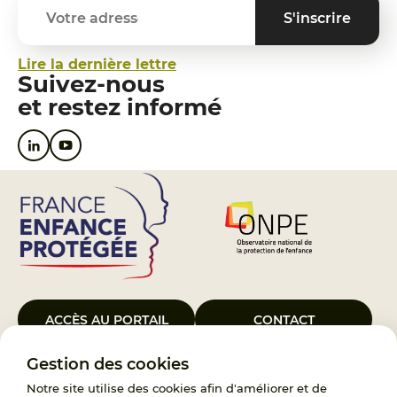
Lire la dernière lettre
Suivez-nous
et restez informé
ACCÈS AU PORTAIL
CONTACT
Gestion des cookies
Le Groupement d’Intérêt Public France Enfance Protégée, créé le 5
janvier 2023, a pour objet d’assurer les missions de service public du
Notre site utilise des cookies afin d'améliorer et de