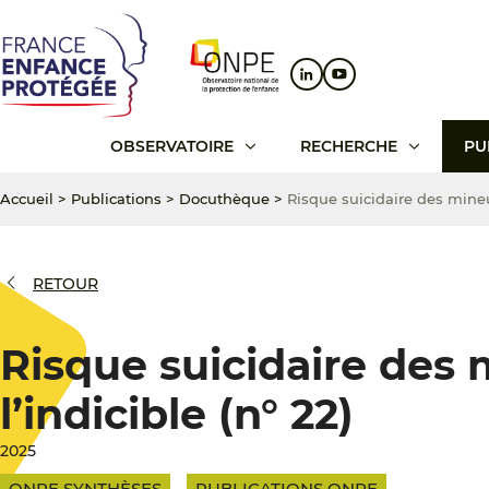
Aller
Aller
Aller
au
au
au
contenu
menu
pied
principal
principal
de
page
OBSERVATOIRE
RECHERCHE
PU
Accueil
>
Publications
>
Docuthèque
>
Risque suicidaire des mineurs
RETOUR
Risque suicidaire des m
l’indicible (n° 22)
2025
ONPE SYNTHÈSES
PUBLICATIONS ONPE