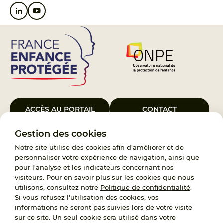
ACCÈS AU PORTAIL
CONTACT
Gestion des cookies
Le Groupement d’Intérêt Public France Enfance Protégée, créé le 5
janvier 2023, a pour objet d’assurer les missions de service public du
Notre site utilise des cookies afin d'améliorer et de
119, d’accompagnement des adoptants et de traitement des
personnaliser votre expérience de navigation, ainsi que
demandes d’accès aux origines personnelles. France Enfance
pour l'analyse et les indicateurs concernant nos
Protégée est également un observatoire et une ressource pour
visiteurs. Pour en savoir plus sur les cookies que nous
l’ensemble des professionnels, ainsi qu’un appui à l’élaboration de la
utilisons, consultez notre
Politique de confidentialité
.
politique publique à travers le soutien à l’activité des conseils
Si vous refusez l'utilisation des cookies, vos
nationaux.
informations ne seront pas suivies lors de votre visite
sur ce site. Un seul cookie sera utilisé dans votre