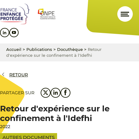
Aller
Aller
Aller
au
au
au
contenu
menu
pied
principal
principal
de
page
Accueil
>
Publications
>
Docuthèque
>
Retour
d'expérience sur le confinement à l'Idefhi
RETOUR
PARTAGER SUR
Retour d'expérience sur le
confinement à l'Idefhi
2022
AUTRES DOCUMENTS