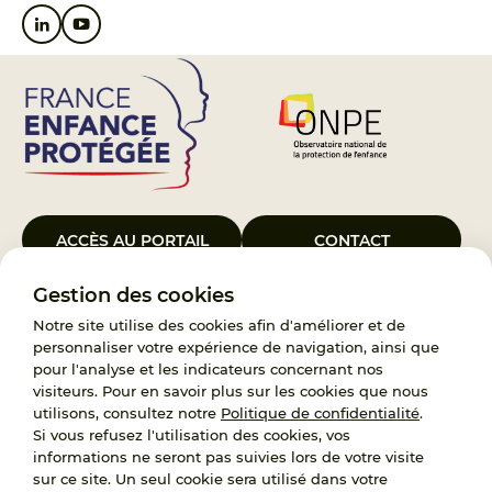
ACCÈS AU PORTAIL
CONTACT
Gestion des cookies
Le Groupement d’Intérêt Public France Enfance Protégée, créé le 5
janvier 2023, a pour objet d’assurer les missions de service public du
Notre site utilise des cookies afin d'améliorer et de
119, d’accompagnement des adoptants et de traitement des
personnaliser votre expérience de navigation, ainsi que
demandes d’accès aux origines personnelles. France Enfance
pour l'analyse et les indicateurs concernant nos
Protégée est également un observatoire et une ressource pour
visiteurs. Pour en savoir plus sur les cookies que nous
l’ensemble des professionnels, ainsi qu’un appui à l’élaboration de la
utilisons, consultez notre
Politique de confidentialité
.
politique publique à travers le soutien à l’activité des conseils
Si vous refusez l'utilisation des cookies, vos
nationaux.
informations ne seront pas suivies lors de votre visite
sur ce site. Un seul cookie sera utilisé dans votre