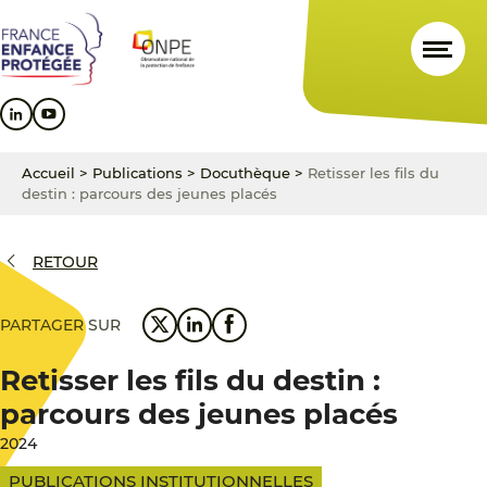
Aller
Aller
Aller
au
au
au
contenu
menu
pied
principal
principal
de
page
Accueil
>
Publications
>
Docuthèque
>
Retisser les fils du
destin : parcours des jeunes placés
RETOUR
PARTAGER SUR
Retisser les fils du destin :
parcours des jeunes placés
2024
PUBLICATIONS INSTITUTIONNELLES