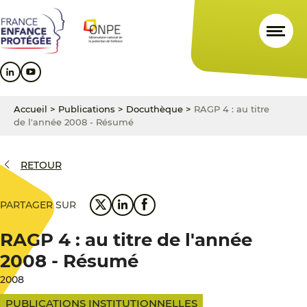
Aller
Aller
Aller
au
au
au
contenu
menu
pied
principal
principal
de
page
Accueil
>
Publications
>
Docuthèque
>
RAGP 4 : au titre
de l'année 2008 - Résumé
RETOUR
PARTAGER SUR
RAGP 4 : au titre de l'année
2008 - Résumé
2008
PUBLICATIONS INSTITUTIONNELLES