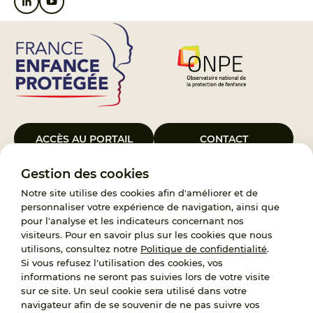
ACCÈS AU PORTAIL
CONTACT
Gestion des cookies
Le Groupement d’Intérêt Public France Enfance Protégée, créé le 5
janvier 2023, a pour objet d’assurer les missions de service public du
Notre site utilise des cookies afin d'améliorer et de
119, d’accompagnement des adoptants et de traitement des
personnaliser votre expérience de navigation, ainsi que
demandes d’accès aux origines personnelles. France Enfance
pour l'analyse et les indicateurs concernant nos
Protégée est également un observatoire et une ressource pour
visiteurs. Pour en savoir plus sur les cookies que nous
l’ensemble des professionnels, ainsi qu’un appui à l’élaboration de la
utilisons, consultez notre
Politique de confidentialité
.
politique publique à travers le soutien à l’activité des conseils
Si vous refusez l'utilisation des cookies, vos
nationaux.
informations ne seront pas suivies lors de votre visite
sur ce site. Un seul cookie sera utilisé dans votre
RECRUTEMENT
navigateur afin de se souvenir de ne pas suivre vos