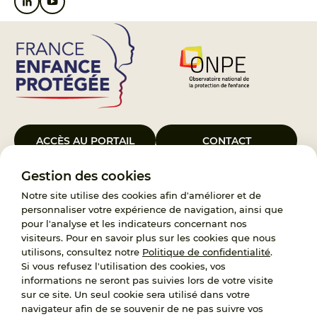
ACCÈS AU PORTAIL
CONTACT
Gestion des cookies
Le Groupement d’Intérêt Public France Enfance Protégée, créé le 5
janvier 2023, a pour objet d’assurer les missions de service public du
Notre site utilise des cookies afin d'améliorer et de
119, d’accompagnement des adoptants et de traitement des
personnaliser votre expérience de navigation, ainsi que
demandes d’accès aux origines personnelles. France Enfance
pour l'analyse et les indicateurs concernant nos
Protégée est également un observatoire et une ressource pour
visiteurs. Pour en savoir plus sur les cookies que nous
l’ensemble des professionnels, ainsi qu’un appui à l’élaboration de la
utilisons, consultez notre
Politique de confidentialité
.
politique publique à travers le soutien à l’activité des conseils
Si vous refusez l'utilisation des cookies, vos
nationaux.
informations ne seront pas suivies lors de votre visite
sur ce site. Un seul cookie sera utilisé dans votre
RECRUTEMENT
navigateur afin de se souvenir de ne pas suivre vos