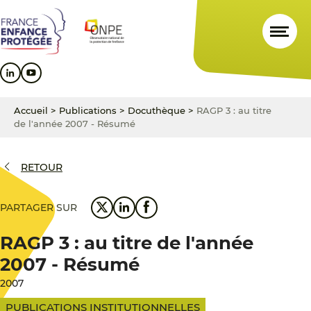
Aller
Aller
Aller
au
au
au
contenu
menu
pied
principal
principal
de
page
Accueil
>
Publications
>
Docuthèque
>
RAGP 3 : au titre
de l'année 2007 - Résumé
RETOUR
PARTAGER SUR
RAGP 3 : au titre de l'année
2007 - Résumé
2007
PUBLICATIONS INSTITUTIONNELLES