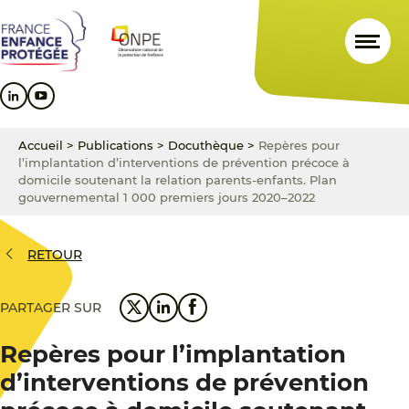
Aller
Aller
Aller
au
au
au
contenu
menu
pied
principal
principal
de
page
Accueil
>
Publications
>
Docuthèque
>
Repères pour
l’implantation d’interventions de prévention précoce à
domicile soutenant la relation parents-enfants. Plan
gouvernemental 1 000 premiers jours 2020–2022
RETOUR
PARTAGER SUR
Repères pour l’implantation
d’interventions de prévention