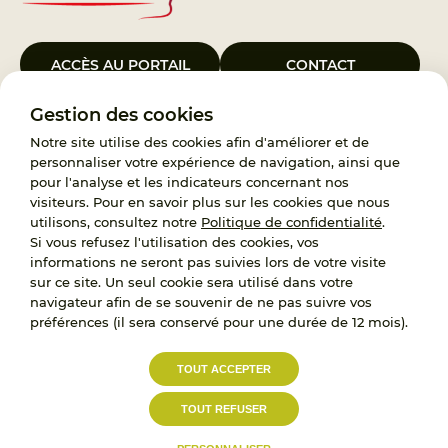
ACCÈS AU PORTAIL
CONTACT
Gestion des cookies
Le Groupement d’Intérêt Public France Enfance Protégée, créé le 5
janvier 2023, a pour objet d’assurer les missions de service public du
Notre site utilise des cookies afin d'améliorer et de
119, d’accompagnement des adoptants et de traitement des
personnaliser votre expérience de navigation, ainsi que
demandes d’accès aux origines personnelles. France Enfance
pour l'analyse et les indicateurs concernant nos
Protégée est également un observatoire et une ressource pour
visiteurs. Pour en savoir plus sur les cookies que nous
l’ensemble des professionnels, ainsi qu’un appui à l’élaboration de la
utilisons, consultez notre
Politique de confidentialité
.
politique publique à travers le soutien à l’activité des conseils
Si vous refusez l'utilisation des cookies, vos
nationaux.
informations ne seront pas suivies lors de votre visite
sur ce site. Un seul cookie sera utilisé dans votre
RECRUTEMENT
navigateur afin de se souvenir de ne pas suivre vos
préférences (il sera conservé pour une durée de 12 mois).
L’État, les Départements et les Associations au
TOUT ACCEPTER
service de la prévention et de la protection de
l’enfance.
TOUT REFUSER
Accessibilité :
Politique de
Mentions
partiellement conforme
confidentialité
légales