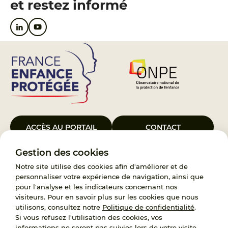
et restez informé
ACCÈS AU PORTAIL
CONTACT
Gestion des cookies
Le Groupement d’Intérêt Public France Enfance Protégée, créé le 5
janvier 2023, a pour objet d’assurer les missions de service public du
Notre site utilise des cookies afin d'améliorer et de
119, d’accompagnement des adoptants et de traitement des
personnaliser votre expérience de navigation, ainsi que
demandes d’accès aux origines personnelles. France Enfance
pour l'analyse et les indicateurs concernant nos
Protégée est également un observatoire et une ressource pour
visiteurs. Pour en savoir plus sur les cookies que nous
l’ensemble des professionnels, ainsi qu’un appui à l’élaboration de la
utilisons, consultez notre
Politique de confidentialité
.
politique publique à travers le soutien à l’activité des conseils
Si vous refusez l'utilisation des cookies, vos
nationaux.
informations ne seront pas suivies lors de votre visite