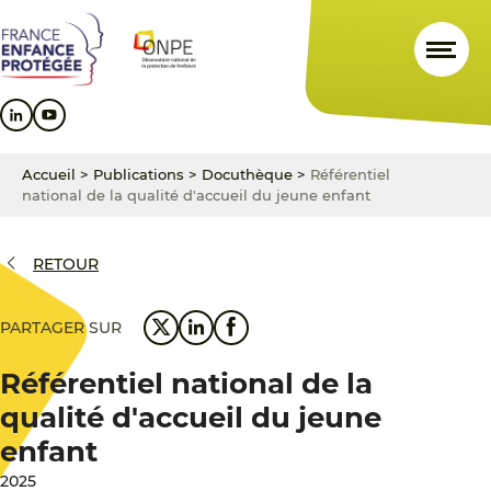
Aller
Aller
Aller
au
au
au
contenu
menu
pied
principal
principal
de
page
Accueil
>
Publications
>
Docuthèque
>
Référentiel
national de la qualité d'accueil du jeune enfant
RETOUR
PARTAGER SUR
Référentiel national de la
qualité d'accueil du jeune
enfant
2025