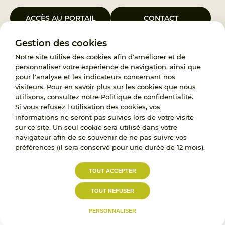
ACCÈS AU PORTAIL
CONTACT
Gestion des cookies
Le Groupement d’Intérêt Public France Enfance Protégée, créé le 5
janvier 2023, a pour objet d’assurer les missions de service public du
Notre site utilise des cookies afin d'améliorer et de
119, d’accompagnement des adoptants et de traitement des
personnaliser votre expérience de navigation, ainsi que
demandes d’accès aux origines personnelles. France Enfance
pour l'analyse et les indicateurs concernant nos
Protégée est également un observatoire et une ressource pour
visiteurs. Pour en savoir plus sur les cookies que nous
l’ensemble des professionnels, ainsi qu’un appui à l’élaboration de la
utilisons, consultez notre
Politique de confidentialité
.
politique publique à travers le soutien à l’activité des conseils
Si vous refusez l'utilisation des cookies, vos
nationaux.
informations ne seront pas suivies lors de votre visite
sur ce site. Un seul cookie sera utilisé dans votre
RECRUTEMENT
navigateur afin de se souvenir de ne pas suivre vos
préférences (il sera conservé pour une durée de 12 mois).
L’État, les Départements et les Associations au
TOUT ACCEPTER
service de la prévention et de la protection de
l’enfance.
TOUT REFUSER
Accessibilité :
Politique de
Mentions
partiellement conforme
confidentialité
légales
PERSONNALISER