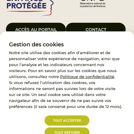
ACCÈS AU PORTAIL
CONTACT
Gestion des cookies
Le Groupement d’Intérêt Public France Enfance Protégée, créé le 5
janvier 2023, a pour objet d’assurer les missions de service public du
Notre site utilise des cookies afin d'améliorer et de
119, d’accompagnement des adoptants et de traitement des
personnaliser votre expérience de navigation, ainsi que
demandes d’accès aux origines personnelles. France Enfance
pour l'analyse et les indicateurs concernant nos
Protégée est également un observatoire et une ressource pour
visiteurs. Pour en savoir plus sur les cookies que nous
l’ensemble des professionnels, ainsi qu’un appui à l’élaboration de la
utilisons, consultez notre
Politique de confidentialité
.
politique publique à travers le soutien à l’activité des conseils
Si vous refusez l'utilisation des cookies, vos
nationaux.
informations ne seront pas suivies lors de votre visite
sur ce site. Un seul cookie sera utilisé dans votre
RECRUTEMENT
navigateur afin de se souvenir de ne pas suivre vos
préférences (il sera conservé pour une durée de 12 mois).
L’État, les Départements et les Associations au
TOUT ACCEPTER
service de la prévention et de la protection de
l’enfance.
TOUT REFUSER