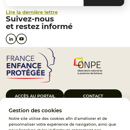
Lire la dernière lettre
Suivez-nous
et restez informé
ACCÈS AU PORTAIL
CONTACT
Gestion des cookies
Le Groupement d’Intérêt Public France Enfance Protégée, créé le 5
janvier 2023, a pour objet d’assurer les missions de service public du
Notre site utilise des cookies afin d'améliorer et de
119, d’accompagnement des adoptants et de traitement des
personnaliser votre expérience de navigation, ainsi que
demandes d’accès aux origines personnelles. France Enfance