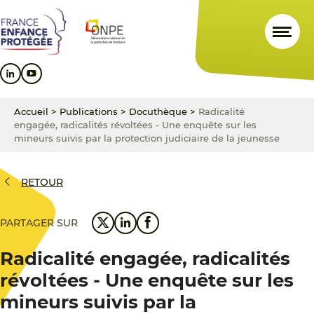
Aller
Aller
Aller
au
au
au
contenu
menu
pied
principal
principal
de
page
Accueil
>
Publications
>
Docuthèque
>
Radicalité
engagée, radicalités révoltées - Une enquête sur les
mineurs suivis par la protection judiciaire de la jeunesse
RETOUR
PARTAGER SUR
Radicalité engagée, radicalités
révoltées - Une enquête sur les
mineurs suivis par la