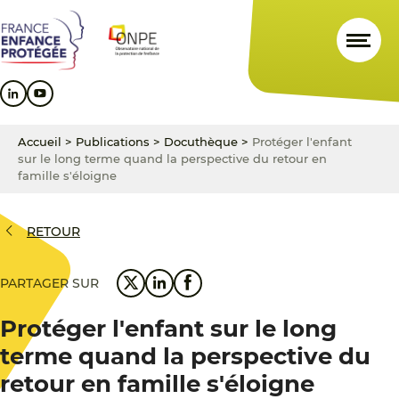
Aller
Aller
Aller
au
au
au
contenu
menu
pied
principal
principal
de
page
Accueil
>
Publications
>
Docuthèque
>
Protéger l'enfant
sur le long terme quand la perspective du retour en
famille s'éloigne
RETOUR
PARTAGER SUR
Protéger l'enfant sur le long
terme quand la perspective du
retour en famille s'éloigne