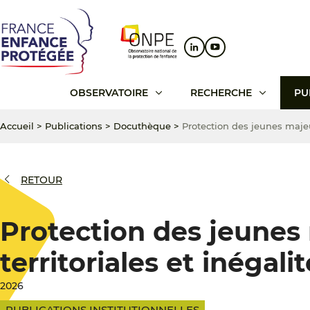
Aller
Aller
Aller
au
au
au
contenu
menu
pied
principal
principal
de
page
OBSERVATOIRE
RECHERCHE
PU
Accueil
>
Publications
>
Docuthèque
>
Protection des jeunes majeur
RETOUR
Protection des jeunes 
territoriales et inégali
2026
PUBLICATIONS INSTITUTIONNELLES