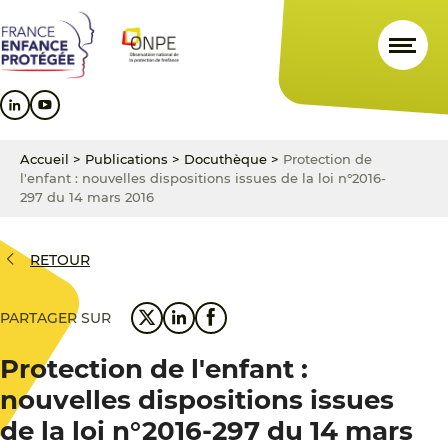
Aller
Aller
Aller
au
au
au
contenu
menu
pied
principal
principal
de
page
Accueil
>
Publications
>
Docuthèque
>
Protection de
l'enfant : nouvelles dispositions issues de la loi n°2016-
297 du 14 mars 2016
RETOUR
PARTAGER SUR
Protection de l'enfant :
nouvelles dispositions issues
de la loi n°2016-297 du 14 mars