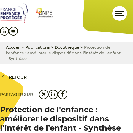
Aller
Aller
Aller
au
au
au
contenu
menu
pied
principal
principal
de
page
Accueil
>
Publications
>
Docuthèque
>
Protection de
l'enfance : améliorer le dispositif dans l’intérêt de l’enfant
- Synthèse
RETOUR
PARTAGER SUR
Protection de l'enfance :
améliorer le dispositif dans
l’intérêt de l’enfant - Synthèse