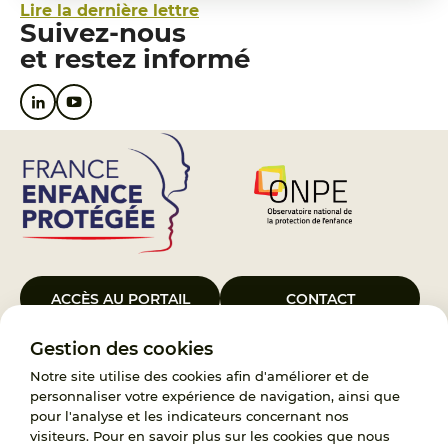
Lire la dernière lettre
Suivez-nous
et restez informé
ACCÈS AU PORTAIL
CONTACT
Gestion des cookies
Le Groupement d’Intérêt Public France Enfance Protégée, créé le 5
janvier 2023, a pour objet d’assurer les missions de service public du
Notre site utilise des cookies afin d'améliorer et de
119, d’accompagnement des adoptants et de traitement des
personnaliser votre expérience de navigation, ainsi que
demandes d’accès aux origines personnelles. France Enfance
pour l'analyse et les indicateurs concernant nos
Protégée est également un observatoire et une ressource pour
visiteurs. Pour en savoir plus sur les cookies que nous
l’ensemble des professionnels, ainsi qu’un appui à l’élaboration de la