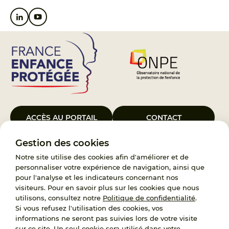
ACCÈS AU PORTAIL
CONTACT
Gestion des cookies
Le Groupement d’Intérêt Public France Enfance Protégée, créé le 5
janvier 2023, a pour objet d’assurer les missions de service public du
Notre site utilise des cookies afin d'améliorer et de
119, d’accompagnement des adoptants et de traitement des
personnaliser votre expérience de navigation, ainsi que
demandes d’accès aux origines personnelles. France Enfance
pour l'analyse et les indicateurs concernant nos
Protégée est également un observatoire et une ressource pour
visiteurs. Pour en savoir plus sur les cookies que nous
l’ensemble des professionnels, ainsi qu’un appui à l’élaboration de la
utilisons, consultez notre
Politique de confidentialité
.
politique publique à travers le soutien à l’activité des conseils
Si vous refusez l'utilisation des cookies, vos
nationaux.
informations ne seront pas suivies lors de votre visite
sur ce site. Un seul cookie sera utilisé dans votre