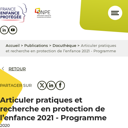
Aller
Aller
Aller
au
au
au
contenu
menu
pied
principal
principal
de
page
Accueil
>
Publications
>
Docuthèque
>
Articuler pratiques
et recherche en protection de l’enfance 2021 - Programme
RETOUR
PARTAGER SUR
Articuler pratiques et
recherche en protection de
l’enfance 2021 - Programme
2020