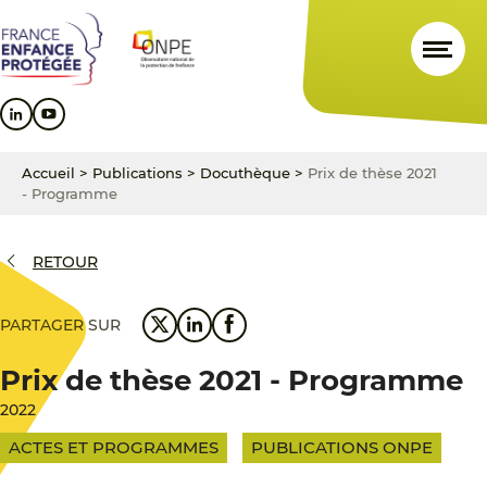
Aller
Aller
Aller
au
au
au
contenu
menu
pied
principal
principal
de
page
Accueil
>
Publications
>
Docuthèque
>
Prix de thèse 2021
- Programme
RETOUR
PARTAGER SUR
Prix de thèse 2021 - Programme
2022
ACTES ET PROGRAMMES
PUBLICATIONS ONPE