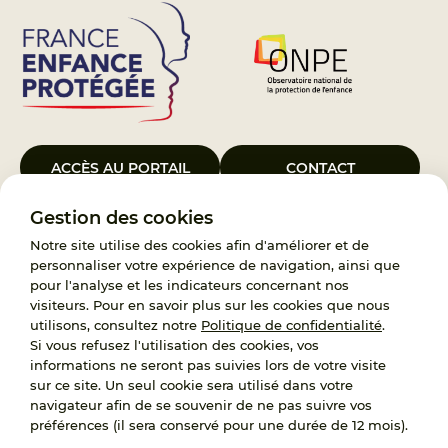
ACCÈS AU PORTAIL
CONTACT
Gestion des cookies
Le Groupement d’Intérêt Public France Enfance Protégée, créé le 5
janvier 2023, a pour objet d’assurer les missions de service public du
Notre site utilise des cookies afin d'améliorer et de
119, d’accompagnement des adoptants et de traitement des
personnaliser votre expérience de navigation, ainsi que
demandes d’accès aux origines personnelles. France Enfance
pour l'analyse et les indicateurs concernant nos
Protégée est également un observatoire et une ressource pour
visiteurs. Pour en savoir plus sur les cookies que nous
l’ensemble des professionnels, ainsi qu’un appui à l’élaboration de la
utilisons, consultez notre
Politique de confidentialité
.
politique publique à travers le soutien à l’activité des conseils
Si vous refusez l'utilisation des cookies, vos
nationaux.
informations ne seront pas suivies lors de votre visite
sur ce site. Un seul cookie sera utilisé dans votre
RECRUTEMENT
navigateur afin de se souvenir de ne pas suivre vos
préférences (il sera conservé pour une durée de 12 mois).