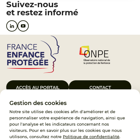
Suivez-nous
et restez informé
ACCÈS AU PORTAIL
CONTACT
Gestion des cookies
Le Groupement d’Intérêt Public France Enfance Protégée, créé le 5
janvier 2023, a pour objet d’assurer les missions de service public du
Notre site utilise des cookies afin d'améliorer et de
119, d’accompagnement des adoptants et de traitement des
personnaliser votre expérience de navigation, ainsi que
demandes d’accès aux origines personnelles. France Enfance
pour l'analyse et les indicateurs concernant nos
Protégée est également un observatoire et une ressource pour
visiteurs. Pour en savoir plus sur les cookies que nous
l’ensemble des professionnels, ainsi qu’un appui à l’élaboration de la
utilisons, consultez notre
Politique de confidentialité
.
politique publique à travers le soutien à l’activité des conseils