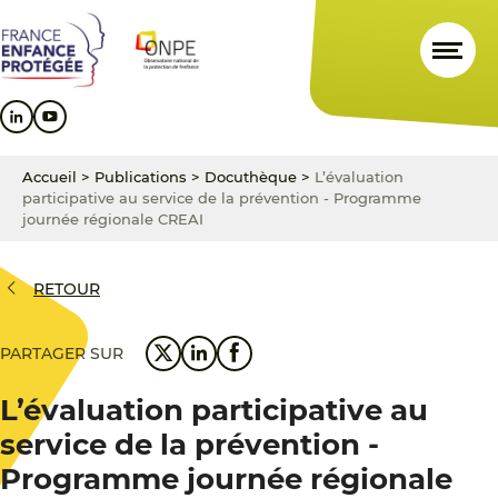
Aller
Aller
Aller
au
au
au
contenu
menu
pied
principal
principal
de
page
Accueil
>
Publications
>
Docuthèque
>
L’évaluation
participative au service de la prévention - Programme
journée régionale CREAI
RETOUR
PARTAGER SUR
L’évaluation participative au
service de la prévention -
Programme journée régionale