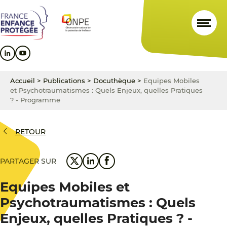
Aller
Aller
Aller
au
au
au
contenu
menu
pied
principal
principal
de
page
Accueil
>
Publications
>
Docuthèque
>
Equipes Mobiles
et Psychotraumatismes : Quels Enjeux, quelles Pratiques
? - Programme
RETOUR
PARTAGER SUR
Equipes Mobiles et
Psychotraumatismes : Quels
Enjeux, quelles Pratiques ? -