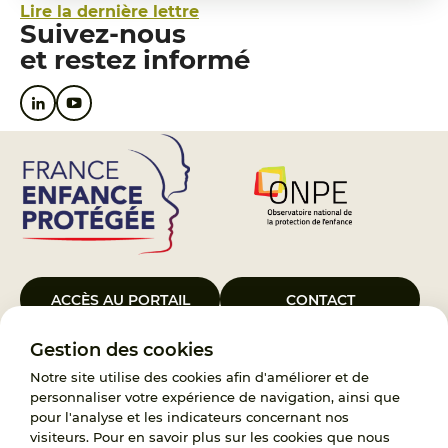
Lire la dernière lettre
Suivez-nous
et restez informé
ACCÈS AU PORTAIL
CONTACT
Gestion des cookies
Le Groupement d’Intérêt Public France Enfance Protégée, créé le 5
janvier 2023, a pour objet d’assurer les missions de service public du
Notre site utilise des cookies afin d'améliorer et de
119, d’accompagnement des adoptants et de traitement des
personnaliser votre expérience de navigation, ainsi que
demandes d’accès aux origines personnelles. France Enfance
pour l'analyse et les indicateurs concernant nos
Protégée est également un observatoire et une ressource pour
visiteurs. Pour en savoir plus sur les cookies que nous
l’ensemble des professionnels, ainsi qu’un appui à l’élaboration de la