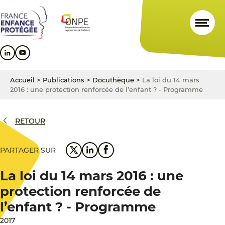
Aller
Aller
Aller
au
au
au
contenu
menu
pied
principal
principal
de
page
Accueil
>
Publications
>
Docuthèque
>
La loi du 14 mars
2016 : une protection renforcée de l’enfant ? - Programme
RETOUR
PARTAGER SUR
La loi du 14 mars 2016 : une
protection renforcée de
l’enfant ? - Programme
2017