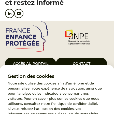
et restez informé
ACCÈS AU PORTAIL
CONTACT
Gestion des cookies
Le Groupement d’Intérêt Public France Enfance Protégée, créé le 5
janvier 2023, a pour objet d’assurer les missions de service public du
Notre site utilise des cookies afin d'améliorer et de
119, d’accompagnement des adoptants et de traitement des
personnaliser votre expérience de navigation, ainsi que
demandes d’accès aux origines personnelles. France Enfance
pour l'analyse et les indicateurs concernant nos
Protégée est également un observatoire et une ressource pour
visiteurs. Pour en savoir plus sur les cookies que nous
l’ensemble des professionnels, ainsi qu’un appui à l’élaboration de la
utilisons, consultez notre
Politique de confidentialité
.
politique publique à travers le soutien à l’activité des conseils
Si vous refusez l'utilisation des cookies, vos
nationaux.
informations ne seront pas suivies lors de votre visite