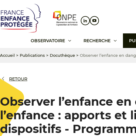
Aller
Aller
Aller
au
au
au
contenu
menu
pied
principal
principal
de
page
OBSERVATOIRE
RECHERCHE
PU
Accueil
>
Publications
>
Docuthèque
>
Observer l’enfance en danger
RETOUR
Observer l’enfance en 
l’enfance : apports et 
dispositifs - Program