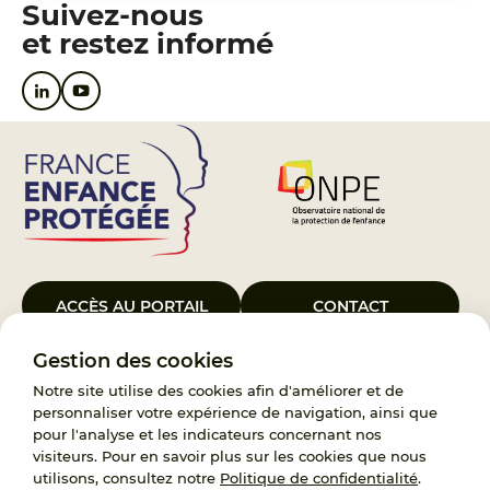
Suivez-nous
et restez informé
ACCÈS AU PORTAIL
CONTACT
Gestion des cookies
Le Groupement d’Intérêt Public France Enfance Protégée, créé le 5
janvier 2023, a pour objet d’assurer les missions de service public du
Notre site utilise des cookies afin d'améliorer et de
119, d’accompagnement des adoptants et de traitement des
personnaliser votre expérience de navigation, ainsi que
demandes d’accès aux origines personnelles. France Enfance
pour l'analyse et les indicateurs concernant nos
Protégée est également un observatoire et une ressource pour
visiteurs. Pour en savoir plus sur les cookies que nous
l’ensemble des professionnels, ainsi qu’un appui à l’élaboration de la
utilisons, consultez notre
Politique de confidentialité
.
politique publique à travers le soutien à l’activité des conseils