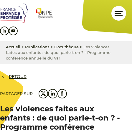
Aller
Aller
Aller
au
au
au
contenu
menu
pied
principal
principal
de
page
Accueil
>
Publications
>
Docuthèque
>
Les violences
faites aux enfants : de quoi parle-t-on ? - Programme
conférence annuelle du Var
RETOUR
PARTAGER SUR
Les violences faites aux
enfants : de quoi parle-t-on ? -
Programme conférence