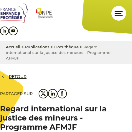
Aller
Aller
Aller
au
au
au
contenu
menu
pied
principal
principal
de
page
Accueil
>
Publications
>
Docuthèque
>
Regard
international sur la justice des mineurs - Programme
AFMJF
RETOUR
PARTAGER SUR
Regard international sur la
justice des mineurs -
Programme AFMJF