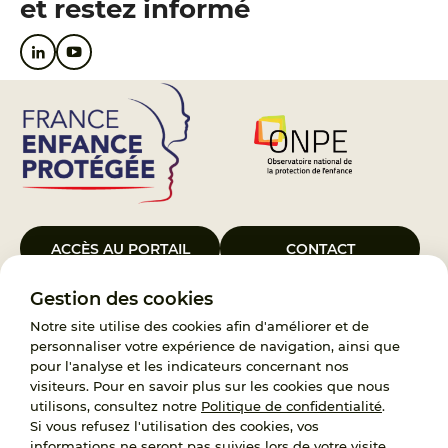
et restez informé
ACCÈS AU PORTAIL
CONTACT
Gestion des cookies
Le Groupement d’Intérêt Public France Enfance Protégée, créé le 5
janvier 2023, a pour objet d’assurer les missions de service public du
Notre site utilise des cookies afin d'améliorer et de
119, d’accompagnement des adoptants et de traitement des
personnaliser votre expérience de navigation, ainsi que
demandes d’accès aux origines personnelles. France Enfance
pour l'analyse et les indicateurs concernant nos
Protégée est également un observatoire et une ressource pour
visiteurs. Pour en savoir plus sur les cookies que nous
l’ensemble des professionnels, ainsi qu’un appui à l’élaboration de la
utilisons, consultez notre
Politique de confidentialité
.
politique publique à travers le soutien à l’activité des conseils
Si vous refusez l'utilisation des cookies, vos
nationaux.
informations ne seront pas suivies lors de votre visite