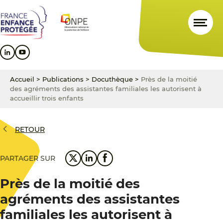
Aller
Aller
Aller
au
au
au
contenu
menu
pied
principal
principal
de
page
Accueil
>
Publications
>
Docuthèque
>
Près de la moitié
des agréments des assistantes familiales les autorisent à
accueillir trois enfants
RETOUR
PARTAGER SUR
Près de la moitié des
agréments des assistantes
familiales les autorisent à