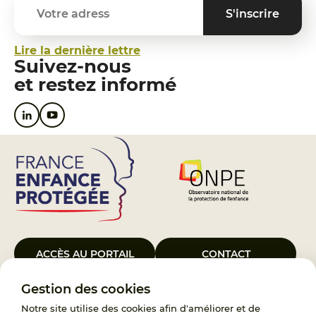
Lire la dernière lettre
Suivez-nous
et restez informé
ACCÈS AU PORTAIL
CONTACT
Gestion des cookies
Le Groupement d’Intérêt Public France Enfance Protégée, créé le 5
janvier 2023, a pour objet d’assurer les missions de service public du
Notre site utilise des cookies afin d'améliorer et de