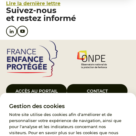
Lire la dernière lettre
Suivez-nous
et restez informé
ACCÈS AU PORTAIL
CONTACT
Gestion des cookies
Le Groupement d’Intérêt Public France Enfance Protégée, créé le 5
janvier 2023, a pour objet d’assurer les missions de service public du
Notre site utilise des cookies afin d'améliorer et de
119, d’accompagnement des adoptants et de traitement des
personnaliser votre expérience de navigation, ainsi que
demandes d’accès aux origines personnelles. France Enfance
pour l'analyse et les indicateurs concernant nos
Protégée est également un observatoire et une ressource pour
visiteurs. Pour en savoir plus sur les cookies que nous
l’ensemble des professionnels, ainsi qu’un appui à l’élaboration de la