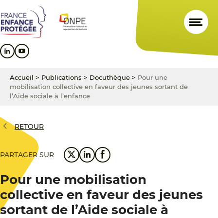
Aller
Aller
Aller
au
au
au
contenu
menu
pied
principal
principal
de
page
Accueil
>
Publications
>
Docuthèque
>
Pour une
mobilisation collective en faveur des jeunes sortant de
l’Aide sociale à l’enfance
RETOUR
PARTAGER SUR
Pour une mobilisation
collective en faveur des jeunes
sortant de l’Aide sociale à