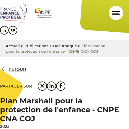
Aller
Aller
Aller
au
au
au
contenu
menu
pied
principal
principal
de
page
Accueil
>
Publications
>
Docuthèque
>
Plan Marshall
pour la protection de l'enfance - CNPE CNA COJ
RETOUR
PARTAGER SUR
Plan Marshall pour la
protection de l'enfance - CNPE
CNA COJ
2023