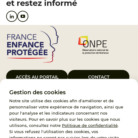
et restez informé
ACCÈS AU PORTAIL
CONTACT
Gestion des cookies
Le Groupement d’Intérêt Public France Enfance Protégée, créé le 5
janvier 2023, a pour objet d’assurer les missions de service public du
Notre site utilise des cookies afin d'améliorer et de
119, d’accompagnement des adoptants et de traitement des
personnaliser votre expérience de navigation, ainsi que
demandes d’accès aux origines personnelles. France Enfance
pour l'analyse et les indicateurs concernant nos
Protégée est également un observatoire et une ressource pour
visiteurs. Pour en savoir plus sur les cookies que nous
l’ensemble des professionnels, ainsi qu’un appui à l’élaboration de la
utilisons, consultez notre
Politique de confidentialité
.
politique publique à travers le soutien à l’activité des conseils
Si vous refusez l'utilisation des cookies, vos
nationaux.
informations ne seront pas suivies lors de votre visite