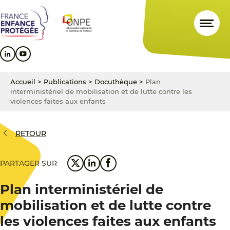
Aller
Aller
Aller
au
au
au
contenu
menu
pied
principal
principal
de
page
Accueil
>
Publications
>
Docuthèque
>
Plan
interministériel de mobilisation et de lutte contre les
violences faites aux enfants
RETOUR
PARTAGER SUR
Plan interministériel de
mobilisation et de lutte contre
les violences faites aux enfants