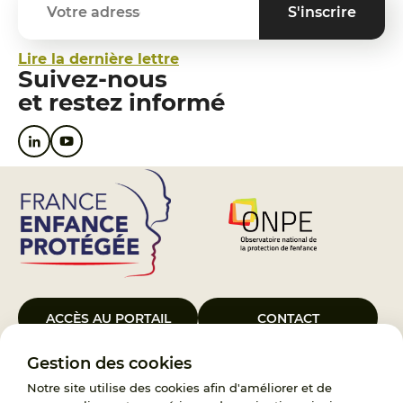
Lire la dernière lettre
Suivez-nous
et restez informé
ACCÈS AU PORTAIL
CONTACT
Gestion des cookies
Le Groupement d’Intérêt Public France Enfance Protégée, créé le 5
janvier 2023, a pour objet d’assurer les missions de service public du
Notre site utilise des cookies afin d'améliorer et de
119, d’accompagnement des adoptants et de traitement des