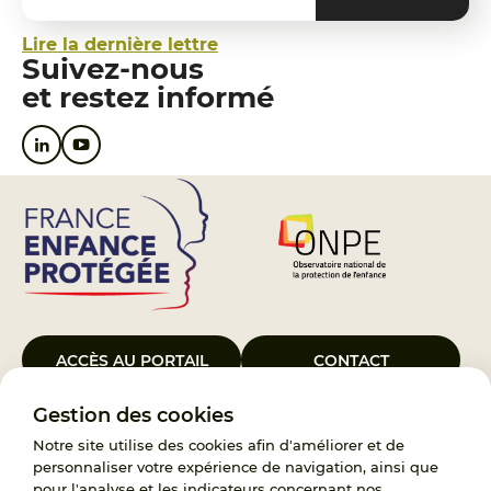
Lire la dernière lettre
Suivez-nous
et restez informé
ACCÈS AU PORTAIL
CONTACT
Gestion des cookies
Le Groupement d’Intérêt Public France Enfance Protégée, créé le 5
janvier 2023, a pour objet d’assurer les missions de service public du
Notre site utilise des cookies afin d'améliorer et de
119, d’accompagnement des adoptants et de traitement des
personnaliser votre expérience de navigation, ainsi que
demandes d’accès aux origines personnelles. France Enfance
pour l'analyse et les indicateurs concernant nos