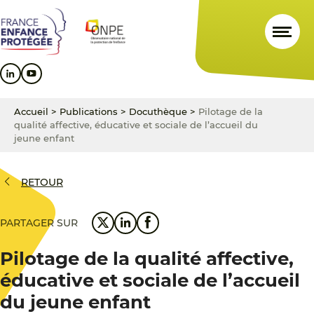
Aller
Aller
Aller
au
au
au
contenu
menu
pied
principal
principal
de
page
Accueil
>
Publications
>
Docuthèque
>
Pilotage de la
qualité affective, éducative et sociale de l’accueil du
jeune enfant
RETOUR
PARTAGER SUR
Pilotage de la qualité affective,
éducative et sociale de l’accueil
du jeune enfant