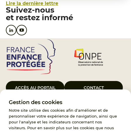
Lire la dernière lettre
Suivez-nous
et restez informé
ACCÈS AU PORTAIL
CONTACT
Gestion des cookies
Le Groupement d’Intérêt Public France Enfance Protégée, créé le 5
janvier 2023, a pour objet d’assurer les missions de service public du
Notre site utilise des cookies afin d'améliorer et de
119, d’accompagnement des adoptants et de traitement des
personnaliser votre expérience de navigation, ainsi que
demandes d’accès aux origines personnelles. France Enfance
pour l'analyse et les indicateurs concernant nos
Protégée est également un observatoire et une ressource pour
visiteurs. Pour en savoir plus sur les cookies que nous
l’ensemble des professionnels, ainsi qu’un appui à l’élaboration de la