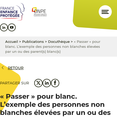
Aller
Aller
Aller
au
au
au
contenu
menu
pied
principal
principal
de
page
Accueil
>
Publications
>
Docuthèque
>
« Passer » pour
blanc. L’exemple des personnes non blanches élevées
par un ou des parent(s) blanc(s)
RETOUR
PARTAGER SUR
« Passer » pour blanc.
L’exemple des personnes non
blanches élevées par un ou des