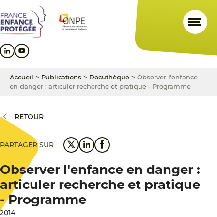
Aller
Aller
Aller
au
au
au
contenu
menu
pied
principal
principal
de
page
Accueil
>
Publications
>
Docuthèque
>
Observer l'enfance
en danger : articuler recherche et pratique - Programme
RETOUR
PARTAGER SUR
Observer l'enfance en danger :
articuler recherche et pratique
- Programme
2014