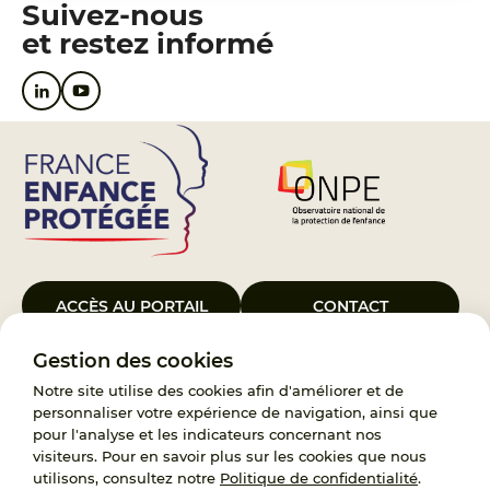
Suivez-nous
et restez informé
ACCÈS AU PORTAIL
CONTACT
Gestion des cookies
Le Groupement d’Intérêt Public France Enfance Protégée, créé le 5
janvier 2023, a pour objet d’assurer les missions de service public du
Notre site utilise des cookies afin d'améliorer et de
119, d’accompagnement des adoptants et de traitement des
personnaliser votre expérience de navigation, ainsi que
demandes d’accès aux origines personnelles. France Enfance
pour l'analyse et les indicateurs concernant nos
Protégée est également un observatoire et une ressource pour
visiteurs. Pour en savoir plus sur les cookies que nous
l’ensemble des professionnels, ainsi qu’un appui à l’élaboration de la
utilisons, consultez notre
Politique de confidentialité
.
politique publique à travers le soutien à l’activité des conseils