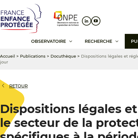
Aller
Aller
Aller
au
au
au
contenu
menu
pied
principal
principal
de
page
OBSERVATOIRE
RECHERCHE
PU
Accueil
>
Publications
>
Docuthèque
>
Dispositions légales et régl
jour
RETOUR
Dispositions légales e
le secteur de la protec
spécifiques à la périod