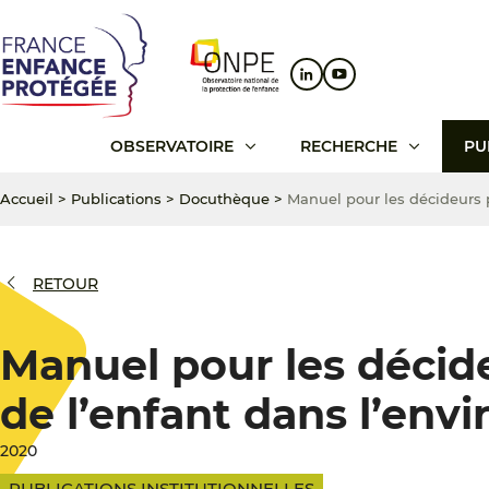
Aller
Aller
Aller
au
au
au
contenu
menu
pied
principal
principal
de
page
OBSERVATOIRE
RECHERCHE
PU
Accueil
>
Publications
>
Docuthèque
>
Manuel pour les décideurs 
RETOUR
Manuel pour les décide
de l’enfant dans l’en
2020
PUBLICATIONS INSTITUTIONNELLES