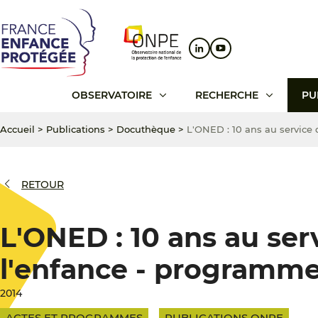
Aller
Aller
Aller
au
au
au
contenu
menu
pied
principal
principal
de
page
OBSERVATOIRE
RECHERCHE
PU
Accueil
>
Publications
>
Docuthèque
>
L'ONED : 10 ans au service 
RETOUR
L'ONED : 10 ans au ser
l'enfance - programm
2014
ACTES ET PROGRAMMES
PUBLICATIONS ONPE