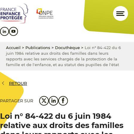
Aller
Aller
Aller
au
au
au
contenu
menu
pied
principal
principal
de
page
Accueil
>
Publications
>
Docuthèque
>
Loi n° 84-422 du 6
juin 1984 relative aux droits des familles dans leurs
rapports avec les services chargés de la protection de la
famille et de l'enfance, et au statut des pupilles de l'état
RETOUR
PARTAGER SUR
Loi n° 84-422 du 6 juin 1984
relative aux droits des familles