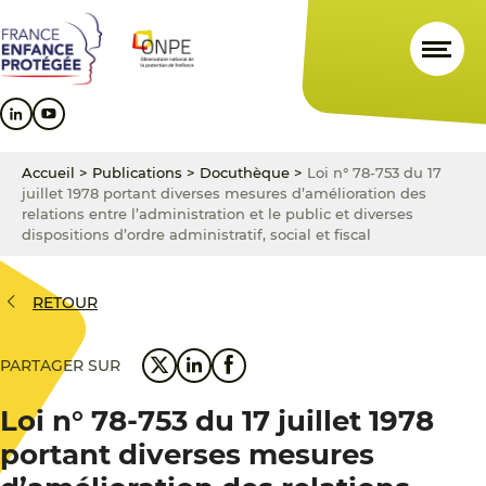
Aller
Aller
Aller
au
au
au
contenu
menu
pied
principal
principal
de
page
Accueil
>
Publications
>
Docuthèque
>
Loi n° 78-753 du 17
juillet 1978 portant diverses mesures d’amélioration des
relations entre l’administration et le public et diverses
dispositions d’ordre administratif, social et fiscal
RETOUR
PARTAGER SUR
Loi n° 78-753 du 17 juillet 1978
portant diverses mesures