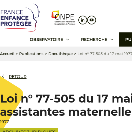
Aller
Aller
Aller
au
au
au
contenu
menu
pied
principal
principal
de
page
OBSERVATOIRE
RECHERCHE
PU
Accueil
>
Publications
>
Docuthèque
>
Loi n° 77-505 du 17 mai 197
RETOUR
Loi n° 77-505 du 17 mai
assistantes maternelle
1977
ARCHIVES JURIDIQUES