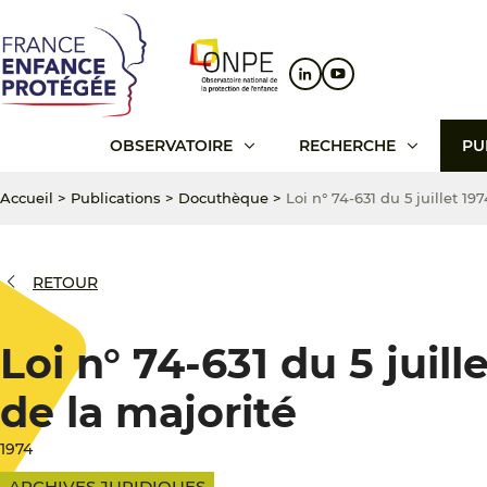
Aller
Aller
Aller
au
au
au
contenu
menu
pied
principal
principal
de
page
OBSERVATOIRE
RECHERCHE
PU
Accueil
>
Publications
>
Docuthèque
>
Loi n° 74-631 du 5 juillet 19
RETOUR
Loi n° 74-631 du 5 juill
de la majorité
1974
ARCHIVES JURIDIQUES