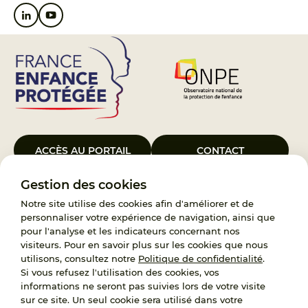
ACCÈS AU PORTAIL
CONTACT
Gestion des cookies
Le Groupement d’Intérêt Public France Enfance Protégée, créé le 5
janvier 2023, a pour objet d’assurer les missions de service public du
Notre site utilise des cookies afin d'améliorer et de
119, d’accompagnement des adoptants et de traitement des
personnaliser votre expérience de navigation, ainsi que
demandes d’accès aux origines personnelles. France Enfance
pour l'analyse et les indicateurs concernant nos
Protégée est également un observatoire et une ressource pour
visiteurs. Pour en savoir plus sur les cookies que nous
l’ensemble des professionnels, ainsi qu’un appui à l’élaboration de la
utilisons, consultez notre
Politique de confidentialité
.
politique publique à travers le soutien à l’activité des conseils
Si vous refusez l'utilisation des cookies, vos
nationaux.
informations ne seront pas suivies lors de votre visite
sur ce site. Un seul cookie sera utilisé dans votre