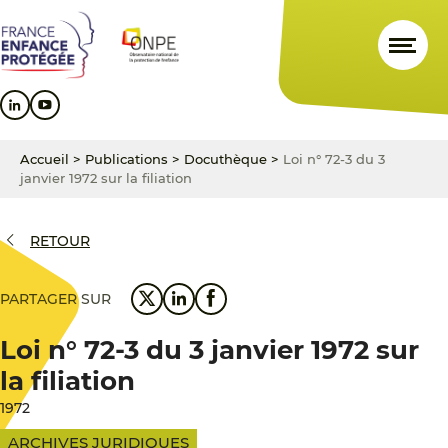
Aller
Aller
Aller
au
au
au
contenu
menu
pied
principal
principal
de
page
Accueil
>
Publications
>
Docuthèque
>
Loi n° 72-3 du 3
janvier 1972 sur la filiation
RETOUR
PARTAGER SUR
Loi n° 72-3 du 3 janvier 1972 sur
la filiation
1972
ARCHIVES JURIDIQUES