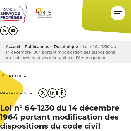
Aller
Aller
Aller
au
au
au
contenu
menu
pied
principal
principal
de
page
Accueil
>
Publications
>
Docuthèque
>
Loi n° 64-1230 du
14 décembre 1964 portant modification des dispositions
du code civil relatives à la tutelle et l’émancipation
RETOUR
PARTAGER SUR
Loi n° 64-1230 du 14 décembre
1964 portant modification des
dispositions du code civil