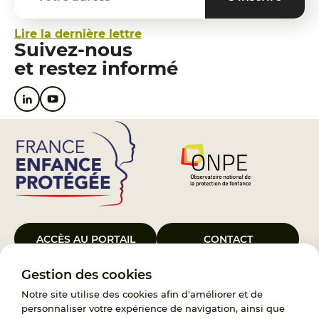
Lire la dernière lettre
Suivez-nous
et restez informé
ACCÈS AU PORTAIL
CONTACT
Gestion des cookies
Le Groupement d’Intérêt Public France Enfance Protégée, créé le 5
janvier 2023, a pour objet d’assurer les missions de service public du
Notre site utilise des cookies afin d'améliorer et de
119, d’accompagnement des adoptants et de traitement des
personnaliser votre expérience de navigation, ainsi que
demandes d’accès aux origines personnelles. France Enfance