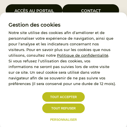
ACCÈS AU PORTAIL
CONTACT
Gestion des cookies
Le Groupement d’Intérêt Public France Enfance Protégée, créé le 5
janvier 2023, a pour objet d’assurer les missions de service public du
Notre site utilise des cookies afin d'améliorer et de
119, d’accompagnement des adoptants et de traitement des
personnaliser votre expérience de navigation, ainsi que
demandes d’accès aux origines personnelles. France Enfance
pour l'analyse et les indicateurs concernant nos
Protégée est également un observatoire et une ressource pour
visiteurs. Pour en savoir plus sur les cookies que nous
l’ensemble des professionnels, ainsi qu’un appui à l’élaboration de la
utilisons, consultez notre
Politique de confidentialité
.
politique publique à travers le soutien à l’activité des conseils
Si vous refusez l'utilisation des cookies, vos
nationaux.
informations ne seront pas suivies lors de votre visite
sur ce site. Un seul cookie sera utilisé dans votre
RECRUTEMENT
navigateur afin de se souvenir de ne pas suivre vos
préférences (il sera conservé pour une durée de 12 mois).
L’État, les Départements et les Associations au
TOUT ACCEPTER
service de la prévention et de la protection de
l’enfance.
TOUT REFUSER
Accessibilité :
Politique de
Mentions
partiellement conforme
confidentialité
légales
PERSONNALISER