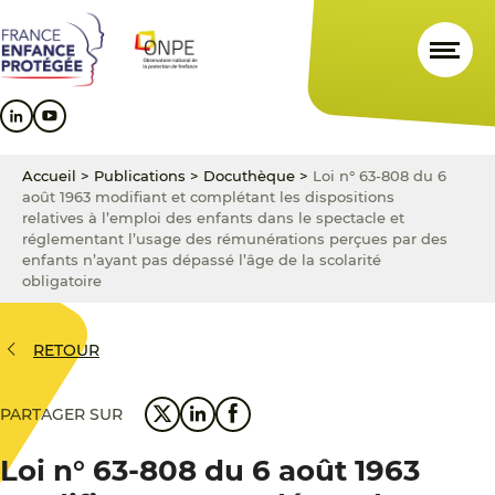
Aller
Aller
Aller
au
au
au
contenu
menu
pied
principal
principal
de
page
Accueil
>
Publications
>
Docuthèque
>
Loi n° 63-808 du 6
août 1963 modifiant et complétant les dispositions
relatives à l’emploi des enfants dans le spectacle et
réglementant l’usage des rémunérations perçues par des
enfants n’ayant pas dépassé l’âge de la scolarité
obligatoire
RETOUR
PARTAGER SUR
Loi n° 63-808 du 6 août 1963