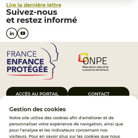
Lire la dernière lettre
Suivez-nous
et restez informé
ACCÈS AU PORTAIL
CONTACT
Gestion des cookies
Le Groupement d’Intérêt Public France Enfance Protégée, créé le 5
janvier 2023, a pour objet d’assurer les missions de service public du
Notre site utilise des cookies afin d'améliorer et de
119, d’accompagnement des adoptants et de traitement des
personnaliser votre expérience de navigation, ainsi que
demandes d’accès aux origines personnelles. France Enfance
pour l'analyse et les indicateurs concernant nos
Protégée est également un observatoire et une ressource pour
visiteurs. Pour en savoir plus sur les cookies que nous