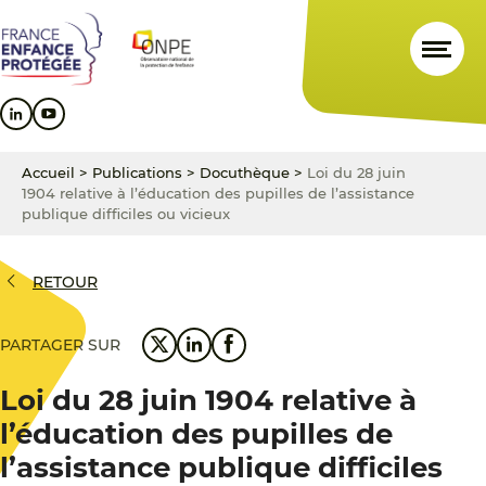
Aller
Aller
Aller
au
au
au
contenu
menu
pied
principal
principal
de
page
Accueil
>
Publications
>
Docuthèque
>
Loi du 28 juin
1904 relative à l’éducation des pupilles de l’assistance
publique difficiles ou vicieux
RETOUR
PARTAGER SUR
Loi du 28 juin 1904 relative à
l’éducation des pupilles de
l’assistance publique difficiles