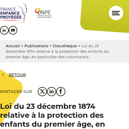
Aller
Aller
Aller
au
au
au
contenu
menu
pied
principal
principal
de
page
Accueil
>
Publications
>
Docuthèque
>
Loi du 23
décembre 1874 relative à la protection des enfants du
premier âge, en particulier des nourrissons
RETOUR
PARTAGER SUR
Loi du 23 décembre 1874
relative à la protection des
enfants du premier âge, en