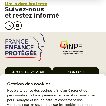
Lire la dernière lettre
Suivez-nous
et restez informé
ACCÈS AU PORTAIL
CONTACT
Gestion des cookies
Le Groupement d’Intérêt Public France Enfance Protégée, créé le 5
janvier 2023, a pour objet d’assurer les missions de service public du
Notre site utilise des cookies afin d'améliorer et de
119, d’accompagnement des adoptants et de traitement des
personnaliser votre expérience de navigation, ainsi que
demandes d’accès aux origines personnelles. France Enfance
pour l'analyse et les indicateurs concernant nos
Protégée est également un observatoire et une ressource pour
visiteurs. Pour en savoir plus sur les cookies que nous